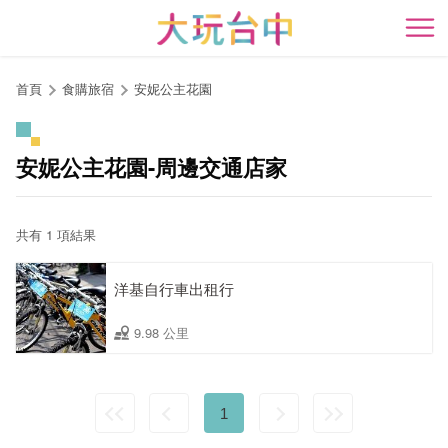
跳
到
開
主
要
首頁
食購旅宿
安妮公主花園
內
容
區
安妮公主花園-周邊交通店家
塊
共有 1 項結果
洋基自行車出租行
9.98 公里
1