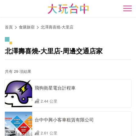
跳
到
開
主
要
首頁
食購旅宿
北澤壽喜燒-大里店
內
容
區
北澤壽喜燒-大里店-周邊交通店家
塊
共有 29 項結果
飛狗衛星電台計程車
2.44 公里
台中中興小客車租賃有限公司
2.61 公里