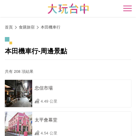
跳
到
開
主
要
首頁
食購旅宿
本田機車行
內
容
區
本田機車行-周邊景點
塊
共有 208 項結果
忠信市場
4.49 公里
太平會幕堂
4.54 公里