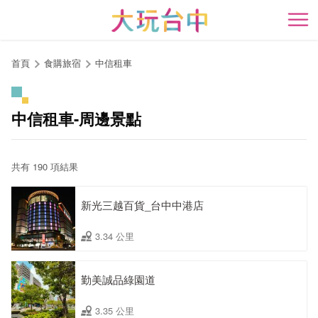
跳
到
開
主
要
首頁
食購旅宿
中信租車
內
容
區
中信租車-周邊景點
塊
共有 190 項結果
新光三越百貨_台中中港店
3.34 公里
勤美誠品綠園道
3.35 公里