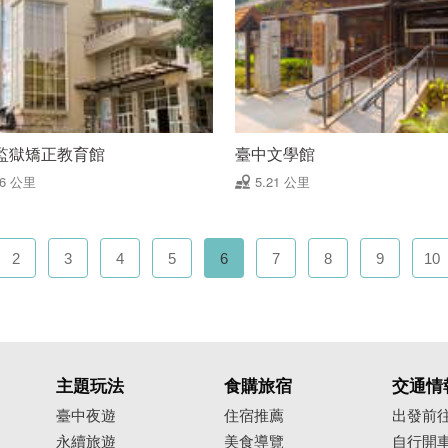
監獄矯正教育館
臺中文學館
16 公里
5.21 公里
2
3
4
5
6
7
8
9
10
主題玩法
食購旅宿
交通情
臺中夜遊
住宿推薦
出發前
永續旅遊
美食導覽
自行開