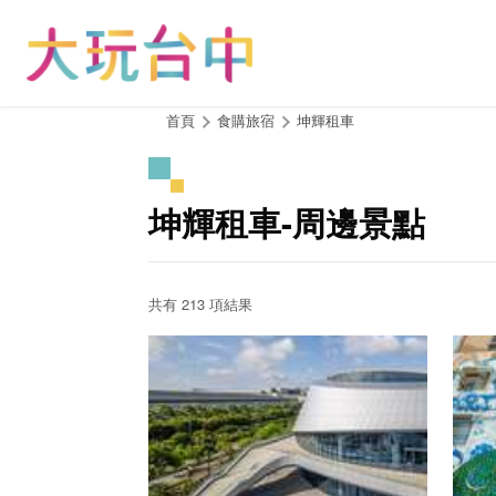
跳
到
主
要
內
:::
首頁
食購旅宿
坤輝租車
容
區
塊
坤輝租車-周邊景點
共有 213 項結果