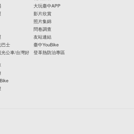
場
大玩臺中APP
運
影片欣賞
照片集錦
問卷調查
運
友站連結
光巴士
臺中YouBike
光公車/台灣好
登革熱防治專區
車
遊
ike
搜