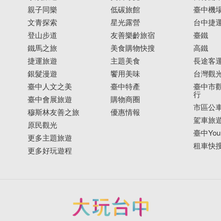
親子同樂
低碳旅館
臺中機
文青探索
星光露營
台中捷
登山步道
友善樂齡旅宿
臺鐵
鐵馬之旅
美食購物快搜
高鐵
捷運旅遊
主題美食
長途客
銀髮漫遊
饗用美味
台灣觀
臺中人文之美
臺中特產
臺中市觀
行
臺中會展旅遊
購物商圈
市區公
穆斯林友善之旅
優惠情報
駕車旅
原民觀光
臺中YouB
更多主題旅遊
租車快
更多好玩遊程