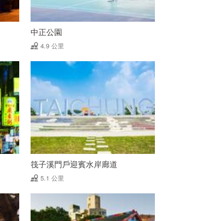
中正公園
4.9 公里
筏子溪門戶迎賓水岸廊道
5.1 公里