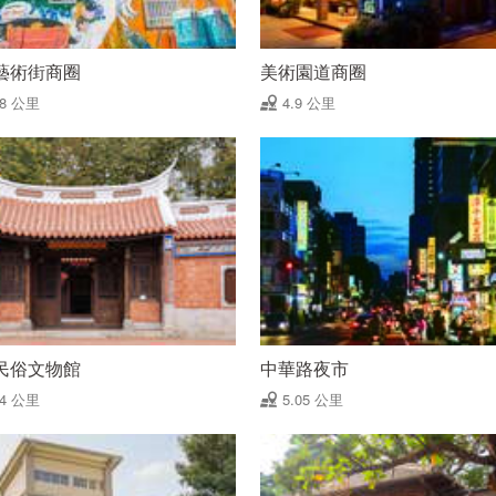
藝術街商圈
美術園道商圈
78 公里
4.9 公里
民俗文物館
中華路夜市
04 公里
5.05 公里