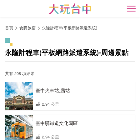
跳
到
開
主
要
首頁
食購旅宿
永隆計程車(平板網路派遣系統)
內
容
區
永隆計程車(平板網路派遣系統)-周邊景點
塊
共有 208 項結果
臺中火車站ˍ舊站
2.94 公里
臺中驛鐵道文化園區
2.94 公里