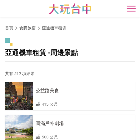
跳
到
開
主
要
首頁
食購旅宿
亞通機車租賃
內
容
區
亞通機車租賃 -周邊景點
塊
共有 212 項結果
公益路美食
415 公尺
圓滿戶外劇場
503 公尺