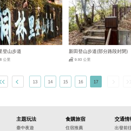
里登山步道
新田登山步道(部分路段封閉)
88 公里
9.93 公里
13
14
15
16
17
主題玩法
食購旅宿
交通情
臺中夜遊
住宿推薦
出發前