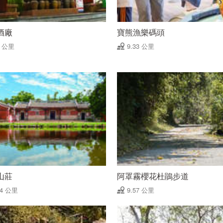
酒廠
寶熊漁樂碼頭
3 公里
9.33 公里
山莊
阿罩霧櫻花杜鵑步道
54 公里
9.57 公里