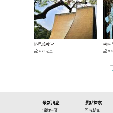
路思義教堂
桐林
9.77 公里
9.
最新消息
景點探索
活動年曆
即時影像