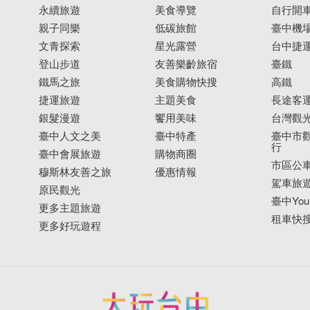
永續旅遊
美食導覽
自行開
親子同樂
低碳旅館
臺中機
文青探索
星光露營
台中捷
登山步道
友善樂齡旅宿
臺鐵
鐵馬之旅
美食購物快搜
高鐵
捷運旅遊
主題美食
長途客
銀髮漫遊
饗用美味
台灣觀
臺中人文之美
臺中特產
臺中市觀
行
臺中會展旅遊
購物商圈
市區公
穆斯林友善之旅
優惠情報
駕車旅
原民觀光
臺中YouB
更多主題旅遊
租車快
更多好玩遊程