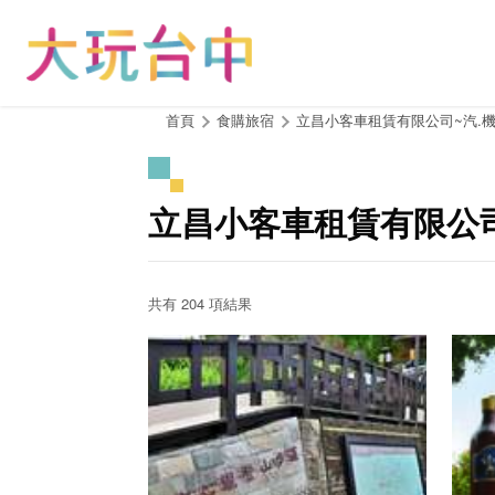
跳
到
主
要
內
:::
首頁
食購旅宿
立昌小客車租賃有限公司~汽.機
容
區
塊
立昌小客車租賃有限公司
共有 204 項結果