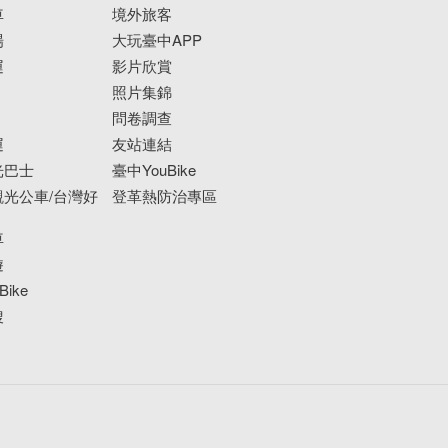
車
境外旅客
場
大玩臺中APP
運
影片欣賞
照片集錦
問卷調查
運
友站連結
光巴士
臺中YouBike
光公車/台灣好
登革熱防治專區
車
遊
ike
搜