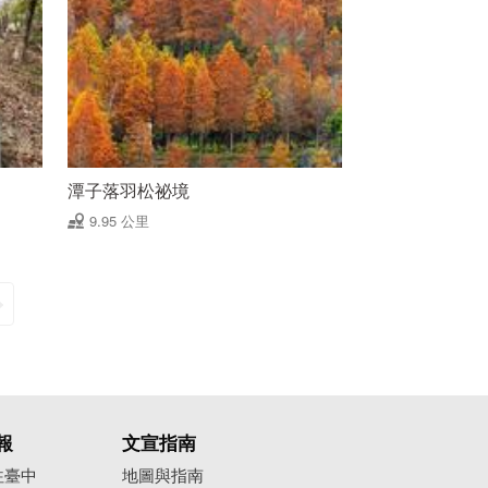
潭子落羽松祕境
9.95 公里
報
文宣指南
往臺中
地圖與指南