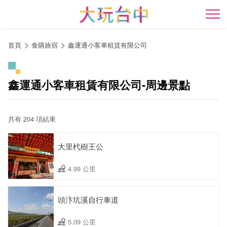
跳
到
開
主
要
首頁
食購旅宿
鑫運通小客車租賃有限公司
內
容
區
鑫運通小客車租賃有限公司-周邊景點
塊
共有 204 項結果
大里杙樹王公
4.99 公里
頭汴坑溪自行車道
5.09 公里