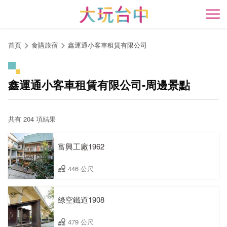
跳
到
開
主
要
首頁
食購旅宿
鑫運通小客車租賃有限公司
內
容
區
鑫運通小客車租賃有限公司-周邊景點
塊
共有 204 項結果
富興工廠1962
446 公尺
綠空鐵道1908
479 公尺