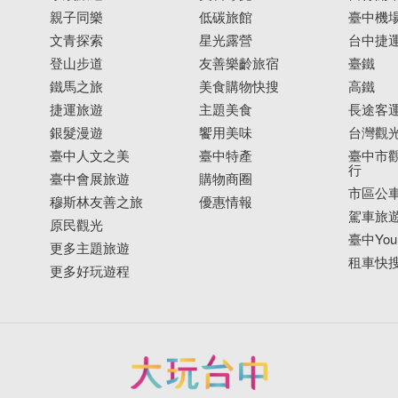
親子同樂
低碳旅館
臺中機
文青探索
星光露營
台中捷
登山步道
友善樂齡旅宿
臺鐵
鐵馬之旅
美食購物快搜
高鐵
捷運旅遊
主題美食
長途客
銀髮漫遊
饗用美味
台灣觀
臺中人文之美
臺中特產
臺中市觀
行
臺中會展旅遊
購物商圈
市區公
穆斯林友善之旅
優惠情報
駕車旅
原民觀光
臺中YouB
更多主題旅遊
租車快
更多好玩遊程