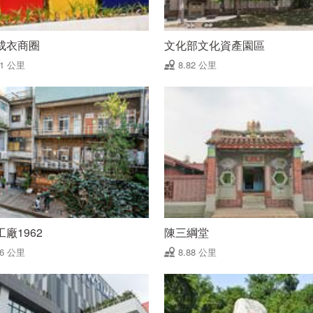
成衣商圈
文化部文化資產園區
81 公里
8.82 公里
廠1962
陳三綱堂
86 公里
8.88 公里