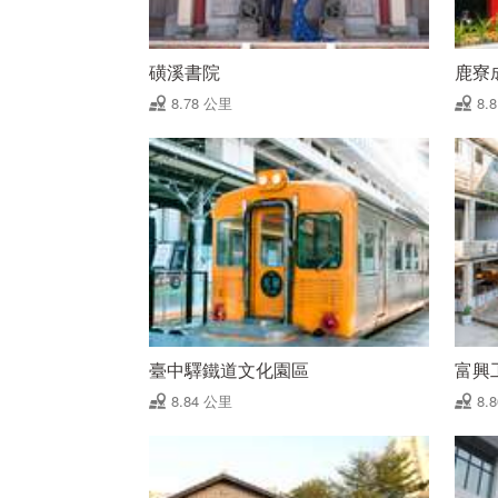
磺溪書院
鹿寮
8.78 公里
8.
臺中驛鐵道文化園區
富興工
8.84 公里
8.