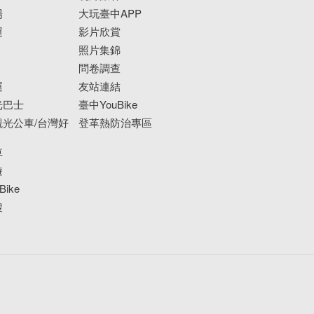
場
大玩臺中APP
運
影片欣賞
照片集錦
問卷調查
運
友站連結
光巴士
臺中YouBike
光公車/台灣好
登革熱防治專區
車
遊
ike
搜