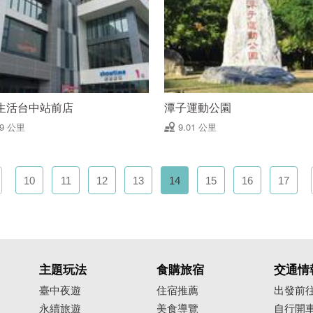
生活台中站前店
潭子運動公園
99 公里
9.01 公里
10
11
12
13
14
15
16
17
主題玩法
食購旅宿
交通情
臺中夜遊
住宿推薦
出發前
永續旅遊
美食導覽
自行開