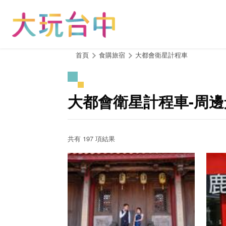
跳
到
主
要
內
:::
首頁
食購旅宿
大都會衛星計程車
容
區
塊
大都會衛星計程車-周邊
共有 197 項結果