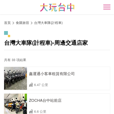
跳
到
開
主
要
首頁
食購旅宿
台灣大車隊(計程車)
內
容
區
台灣大車隊(計程車)-周邊交通店家
塊
共有 33 項結果
鑫運通小客車租賃有限公司
6.47 公里
ZOCHA台中站前店
6.6 公里