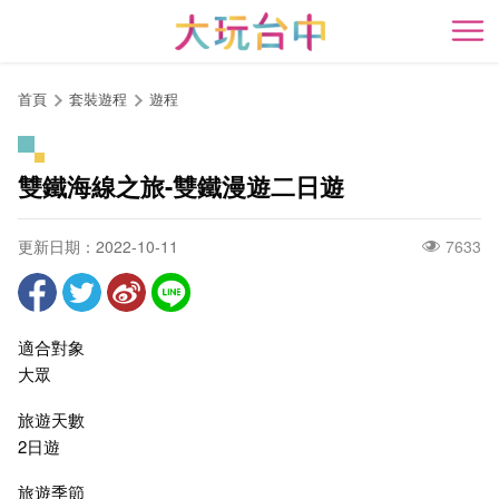
跳
到
開
主
要
首頁
套裝遊程
遊程
內
容
區
雙鐵海線之旅-雙鐵漫遊二日遊
塊
更新日期：2022-10-11
7633
適合對象
大眾
旅遊天數
2日遊
旅遊季節