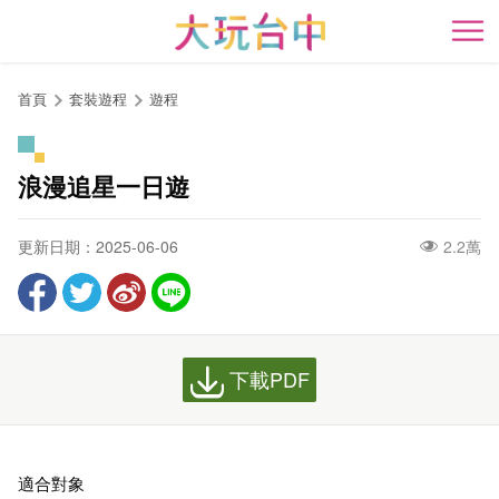
跳
到
開
主
要
首頁
套裝遊程
遊程
內
容
區
浪漫追星一日遊
塊
更新日期：2025-06-06
2.2萬
下載PDF
適合對象