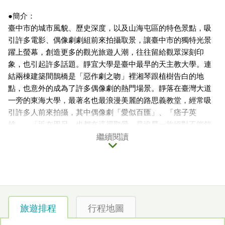
●簡介：
臺中市的城市風貌、歷史深度，以及山海屯區的特色景點，吸
引許多電影、偶像劇劇組前來拍攝取景，讓臺中市的獨特光景
躍上螢幕，創造更多的觀光旅遊人潮，往往留給觀眾深刻印
象，也引起許多話題。靜宜大學是臺中最早的天主教大學。連
結兩棟建築間鵲橋是「惡作劇之吻」裡湘琴跟植樹告白的地
點，也意外的成為了許多偶像劇的熱門場景。靜落在臺灣大道
一旁的東海大學，最著名也最浪漫美麗的路思義教堂，經常吸
引許多人前來拍攝，其中偶像劇「愛似百匯」、「痞子英
雄」、「近在咫尺」也都在這裡取景，是追星一族絕對不能錯
過的景點。
繼續閱讀
●旅遊焦點：東海大學路思義教堂
路思義教堂為世界著名的建築師貝聿銘先生及陳其寬先生所共
同設計的雙拋物面教堂，有如雙手祈禱狀，而陶瓷面磚在陽光
的照耀下發出金黃色的光輝，遊客常在教堂草坪從事許多休閒
旅遊排程
行程地圖
活動，躺臥在草坪上享受和煦的陽光、放風箏等等，更是新人
拍攝婚紗照的熱門景點，東海路思義教堂儼然成為東海大學的