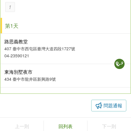
特徵。
1
●旅遊小幫手
第1天
沙鹿電影藝術館(暫停營業)
開放時間：08:00-17:00
休館日：星期一
路思義教堂
票價收費：免費
407 臺中市西屯區臺灣大道四段1727號
04-23590121
東海別墅夜市
434 臺中市龍井區新興路9號
問題通報
上一則
回列表
下一則