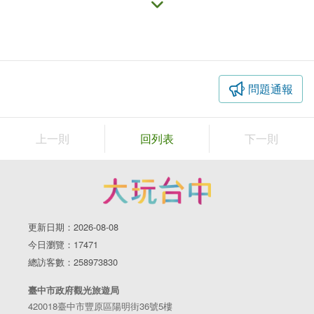
問題通報
上一則
回列表
下一則
更新日期：2026-08-08
今日瀏覽：17471
谷關遊客中心暨入關博物館
總訪客數：258973830
營業時間：08:30-17:30
臺中市政府觀光旅遊局
地址：臺中市和平區東關路一段102號
420018臺中市豐原區陽明街36號5樓
電話：04-25951496