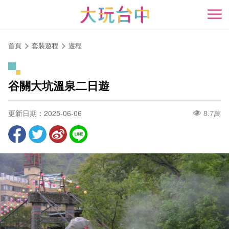
跳
到
開
主
要
首頁
套裝遊程
遊程
內
容
區
谷關大坑溫泉二日遊
塊
更新日期：2025-06-06
8.7萬