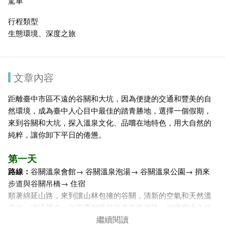
駕車
行程類型
生態環境、深度之旅
文章內容
距離臺中市區不遠的谷關和大坑，因為便捷的交通和豐美的自
然環境，成為臺中人心目中最佳的踏青勝地，選擇一個假期，
來到谷關和大坑，探入溫泉文化、品嚐在地特色，用大自然的
純粹，讓你卸下平日的倦憊。
第一天
路線：
谷關溫泉會館→
谷關溫泉泡湯
→ 谷關溫泉公園→ 捎來
步道與谷關吊橋→ 住宿
順著綿延山路，來到讓山林包擁的谷關，清新的空氣和天然溫
泉水，讓這裡在一年四季都吸引許多遊客來訪，放慢腳步入住
繼續閱讀
一夜溫泉鄉，谷關的美好值得細細品味。