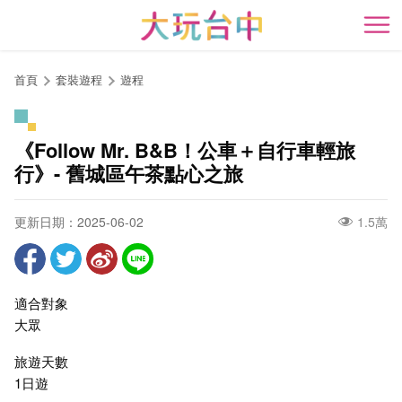
跳
到
開
主
要
首頁
套裝遊程
遊程
內
容
區
《Follow Mr. B&B！公車＋自行車輕旅
塊
行》- 舊城區午茶點心之旅
更新日期：2025-06-02
1.5萬
適合對象
大眾
旅遊天數
1日遊