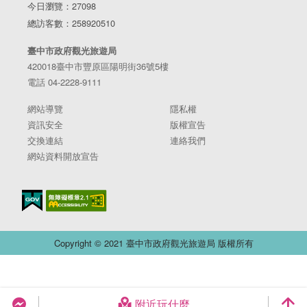
今日瀏覽：27098
總訪客數：258920510
臺中市政府觀光旅遊局
420018臺中市豐原區陽明街36號5樓
電話 04-2228-9111
網站導覽
隱私權
資訊安全
版權宣告
交換連結
連絡我們
2.太陽餅博物館
網站資料開放宣告
飄香一甲子，見證太陽餅歷史發展
由歷史建築「全安堂」所改建的台灣太陽餅博物館，紅白磚造
的建築矗立在熙熙攘攘的台灣大道上，顯得十分耀眼。博物館
裡頭除了介紹太陽餅發明人 – 魏清海先生的生平以及文物展示
之外，裡頭更有文創商品、輕食區的設置，讓你在了解太陽餅
Copyright © 2021 臺中市政府觀光旅遊局 版權所有
歷史的過程中，更可以品嘗到最道地的糕餅文化。
地址：臺中市中區臺灣大道一段145號
營業時間：09:00-17:30
附近玩什麼