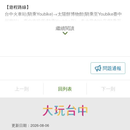
【遊程路線】
台中火車站(騎乘Youbike)→太陽餅博物館(騎乘至Youbike臺中
州廳站)→臺中市役所(騎乘Youbike至)→春水堂創始店(騎乘至
中山地政事務所Youbike站後步行至)→動漫彩繪巷
繼續閱讀
1.臺中火車站
百年站體，舊城區之旅的起點
一踏出臺中火車站，馬上進入臺中市舊城區的範圍。車站廣場
前，可以看見新舊站共存的畫面，象徵著舊城與新生的融合。
問題通報
舊臺中火車站的站體是巴洛克式的建築搭配山牆設計，保存十
分完整，更於1995年被審定為國定古蹟。廣場前的裝置藝術也
讓許多觀光客停下腳步，拿起手機拍照打卡，記錄下到臺中遊
上一則
回列表
下一則
玩的時光。
更新日期：2026-08-06