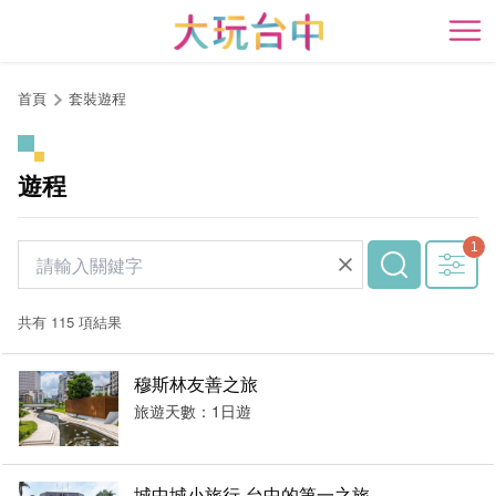
跳
到
開
主
要
首頁
套裝遊程
內
容
區
遊程
塊
共有 115 項結果
穆斯林友善之旅
旅遊天數：1日遊
城中城小旅行-台中的第一之旅