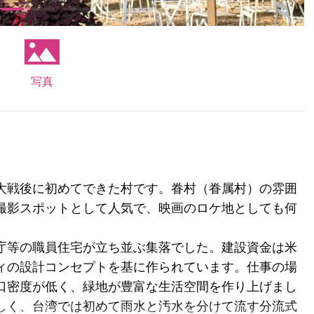
写真
大戦後に初めてできた村です。眷村（眷属村）の雰囲
撮影スポットとして人気で、映画のロケ地としても何
庁等の職員住宅が立ち並ぶ集落でした。建設資金は米
ィの設計コンセプトを基に作られています。仕事の場
口密度が低く、緑地が豊富な生活空間を作り上げまし
しく、台湾では初めて雨水と汚水を分けて流す分流式