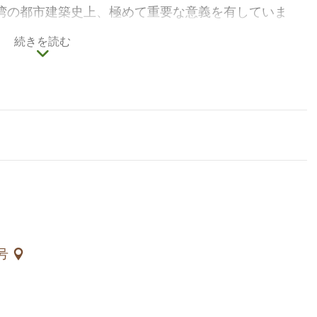
湾の都市建築史上、極めて重要な意義を有していま
続きを読む
活性化策により、文化と芸術の発信拠点となっていま
まだらな赤レンガ壁。そこには、とりどりのデザイン
迫ってくるトレンド感いっぱいの店舗があり、イノベ
21地震教育園区」まで足を伸ばしてみましょう。自然
きっかけとなることでしょう。
3号