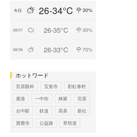
26-34°C
30%
今日
26-35°C
30%
08/07
26-33°C
70%
08/08
ホットワード
宮原眼科
宝覚寺
彩虹眷村
鹿港
一中街
林家
宮原
台中駅
鉄道
高美
新社
寶覺寺
公益路
草悟道
台中
寶覚寺
科学博物館