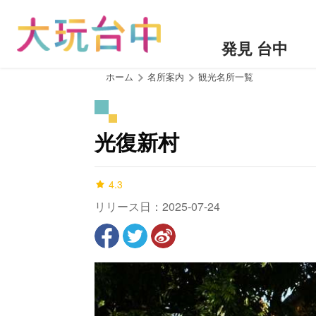
ア
ン
カ
発見 台中
ー
ポ
:::
ホーム
名所案内
観光名所一覧
イ
ン
ト
光復新村
に
移
動
4.3
す
リリース日：2025-07-24
る