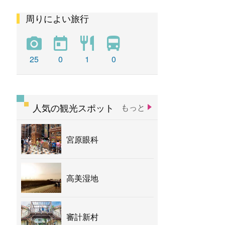
周りによい旅行
彩虹
新社花海
バナナ
25
0
1
0
人気の観光スポット
もっと
宮原眼科
高美湿地
審計新村