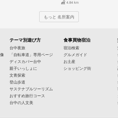
4.84 km
もっと 名所案内
テーマ別遊び方
食事買物宿泊
像
台中夜旅
宿泊検索
映像
「自転車道」専用ページ
グルメガイド
ディスカバー台中
お土産
親子いっしょに
ショッピング街
文青探索
登山歩道
サステナブルツーリズム
おすすめ旅行コース
台中の人文美