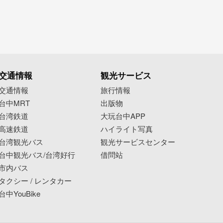
交通情報
観光サービス
交通情報
旅行情報
台中MRT
出版物
台湾鉄道
大玩台中APP
高速鉄道
ハイライト写真
台湾観光バス
観光サービスセンター
台中観光バス/台湾好行
借問站
市内バス
タクシー / レンタカー
台中YouBike