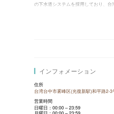
の下水道システムを採用しており、台
す。
現在の「光復新村」は、コミュニティ
す。眷村独特のぬくもりが感じられる
の椅子、装置芸術、オーナーの思想が
ーター達の夢が詰まっています。
「光復新村」を訪れたら、近くの「9
の力と災害の恐ろしさを改めて考える
インフォメーション
住所
台湾台中市雾峰区(光復新駅)和平路2-
営業時間
日曜日：00:00 – 23:59
月曜日：00:00 – 23:59