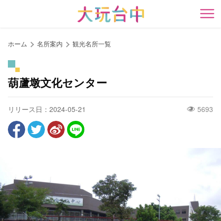
ア
ン
開
カ
ー
ホーム
名所案内
観光名所一覧
ポ
イ
ン
葫蘆墩文化センター
ト
に
リリース日：2024-05-21
5693
移
動
す
る