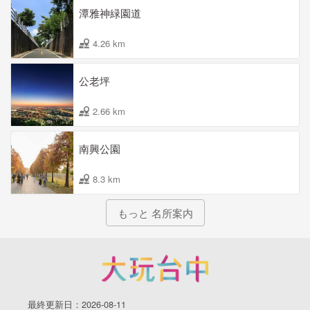
潭雅神緑園道
4.26 km
公老坪
2.66 km
南興公園
8.3 km
もっと 名所案内
最終更新日：2026-08-11