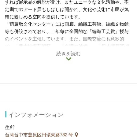
すれば展示品の解説が聞け、またユニークな文化活動や、不
定期でのアート展もしばしば開かれ、文化や芸術に市民が気
軽に親しめる空間を提供しています。
「葫蘆墩文化センター」には画廊、編織工芸館、編織文物館
等も併設されており、二年每に全国的な「編織工芸賞」授与
のイベントを主催しています。また、国際交流にも意欲的
で、「亜太編織芸術祭」、「台湾vs沖縄」、「日本和服寄贈
展」等を企画、開催しています。
続きを読む
「編織工芸館」ではアジア太平洋地区で見られる自然繊維、
編織技術、工芸の発展史と文化を紹介し、台湾、日本等の編
織品を収蔵しており、アジア太平洋地区の編織の特色を一度
に見学できる貴重な場所です。
インフォメーション
住所
台湾台中市豊原区円環東路782 号