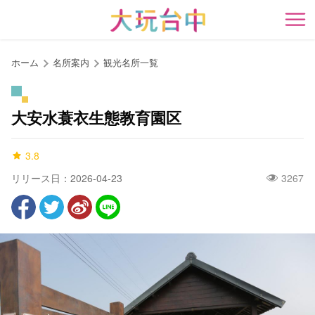
ア
ン
開
カ
ー
ホーム
名所案内
観光名所一覧
ポ
イ
ン
大安水蓑衣生態教育園区
ト
に
3.8
移
動
リリース日：2026-04-23
3267
す
る