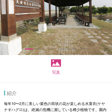
写真
紹介
毎年10〜2月に美しい紫色の筒状の花が楽しめる水蓑衣(ケヤ
ナギハグロ)は、絶滅の危機に瀕している稀少植物です。園内