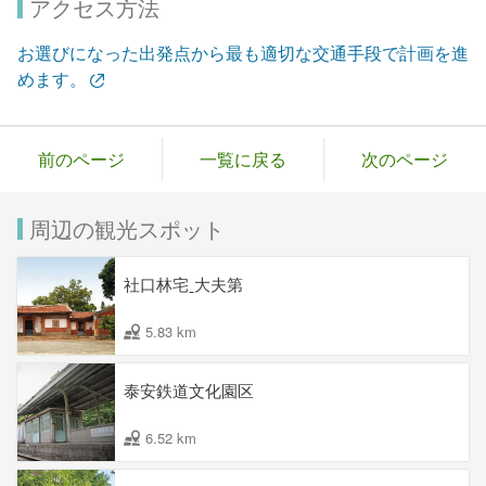
アクセス方法
お選びになった出発点から最も適切な交通手段で計画を進
めます。
前のページ
一覧に戻る
次のページ
周辺の観光スポット
社口林宅ˍ大夫第
5.83 km
泰安鉄道文化園区
6.52 km