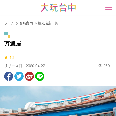
ア
ン
開
カ
ー
ホーム
名所案内
観光名所一覧
ポ
イ
ン
万選居
ト
に
4.3
移
動
リリース日：2026-04-22
2591
す
る