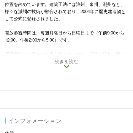
位置を占めています。建築工法には漳州、泉州、潮州など、
様々な派閥の技術が融合されており、2004年に歴史建造物と
して公式に登録されました。
開放参観時間は、毎週月曜日から日曜日まで（午前9:00から
12:00、午後2:00から5:00）です。
居宅部分には現在でも人が住んでいます。邸宅を訪れる際に
は、住人の生活空間に影響を与えないように、静かに探索し
続きを読む
てください。住人による進入許可がないスペースには、申し
訳ありませんが、無理に進入しないようにしてください。
注意事項：15人以上の団体が参観する場合は、3日前までに文
資處に事前通知をしてください。電話番号は04-22290280で
す。08:00-17:00の間にご連絡ください。
インフォメーション
住所