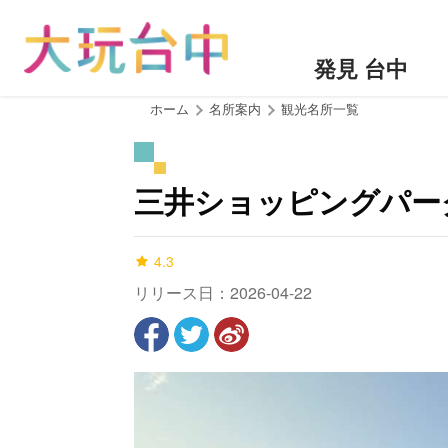
ア
ン
カ
発見 台中
ー
ポ
:::
ホーム
名所案内
観光名所一覧
イ
ン
ト
三井ショッピングパーク
に
移
動
4.3
す
リリース日：2026-04-22
る