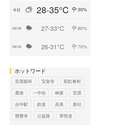
28-35°C
30%
今日
27-33°C
80%
08/08
26-31°C
70%
08/09
ホットワード
宮原眼科
宝覚寺
彩虹眷村
鹿港
一中街
林家
宮原
台中駅
鉄道
高美
新社
寶覺寺
公益路
草悟道
台中
寶覚寺
科学博物館