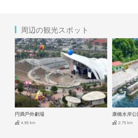
周辺の観光スポット
円満戶外劇場
康橋水岸公
4.95 km
2.75 km