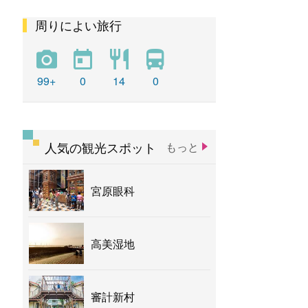
周りによい旅行
彩虹
新社花海
バナナ
99+
0
14
0
人気の観光スポット
もっと
宮原眼科
高美湿地
審計新村