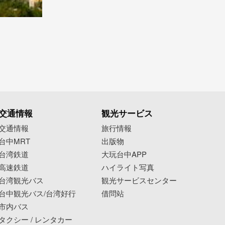
交通情報
観光サービス
交通情報
旅行情報
台中MRT
出版物
台湾鉄道
大玩台中APP
高速鉄道
ハイライト写真
台湾観光バス
観光サービスセンター
台中観光バス/台湾好行
借問站
市内バス
タクシー / レンタカー