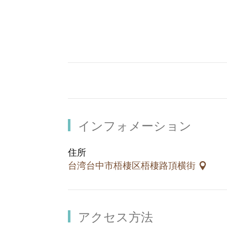
後の静けさです。道の両側に立ち並ん
た老舗なのです。
梧棲旧市街を訪れる前には、先ずここ
この物語をしみじみと堪能することは
えば、老街の旅は完結です。
インフォメーション
住所
台湾台中市梧棲区梧棲路頂横街
アクセス方法