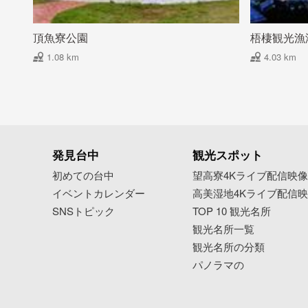
頂魚寮公園
梧棲観光漁
1.08 km
4.03 km
発見台中
観光スポット
初めての台中
望高寮4Kライブ配信映
イベントカレンダー
高美湿地4Kライブ配信
SNSトピック
TOP 10 観光名所
観光名所一覧
観光名所の分類
パノラマの