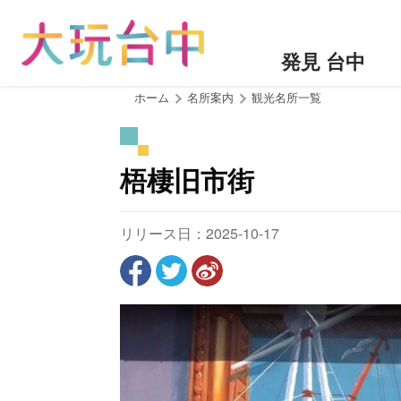
ア
ン
カ
発見 台中
ー
ポ
:::
ホーム
名所案内
観光名所一覧
イ
ン
ト
梧棲旧市街
に
移
動
リリース日：2025-10-17
す
る