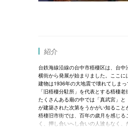
紹介
台鉄海線沿線の台中市梧棲区は、台中
横街から発展が始まりました。ここに
建物は1936年の大地震で壊れてしま
「旧梧棲分駐所」を代表とする梧棲老
たくさんある廟の中では「真武宮」と
が建築された次第をうかがい知ること
梧棲旧市街では、百年の歲月を感じる
く、押し合いへし合いの人波もなく、