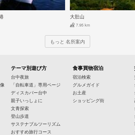
港
大肚山
7.95 km
もっと 名所案内
テーマ別遊び方
食事買物宿泊
像
台中夜旅
宿泊検索
映像
「自転車道」専用ページ
グルメガイド
ディスカバー台中
お土産
親子いっしょに
ショッピング街
文青探索
登山歩道
サステナブルツーリズム
おすすめ旅行コース