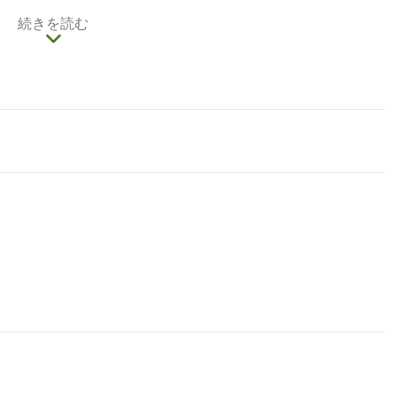
だ建物は古びていますが、それらは当時一世を風靡し
続きを読む
の歷史をひもといてみましょう。そうでなければ、こ
できません。そうしてから、豆花と塩味ケーキを味わ