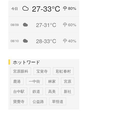
27-33°C
80%
今日
27-31°C
60%
08/09
28-33°C
40%
08/10
ホットワード
宮原眼科
宝覚寺
彩虹眷村
鹿港
一中街
林家
宮原
台中駅
鉄道
高美
新社
寶覺寺
公益路
草悟道
台中
寶覚寺
科学博物館