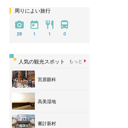
周りによい旅行
彩虹
新社花海
バナナ
28
1
1
0
人気の観光スポット
もっと
宮原眼科
高美湿地
審計新村