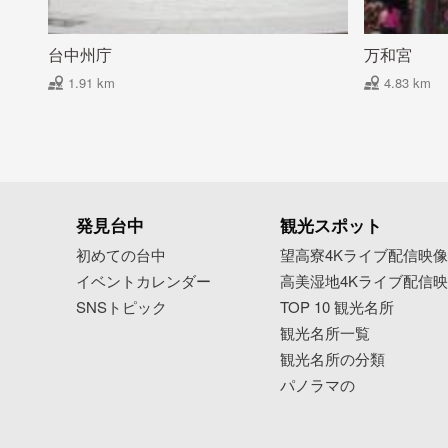
台中州庁
万和宮
1.91 km
4.83 km
発見台中
観光スポット
初めての台中
望高寮4Kライブ配信映
イベントカレンダー
高美湿地4Kライブ配信
SNSトピック
TOP 10 観光名所
観光名所一覧
観光名所の分類
パノラマの