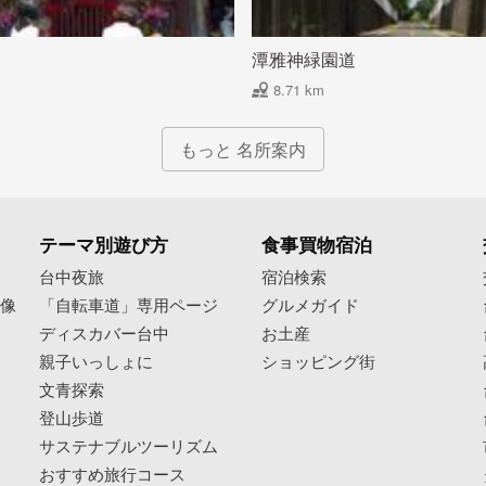
潭雅神緑園道
8.71 km
もっと 名所案内
テーマ別遊び方
食事買物宿泊
像
台中夜旅
宿泊検索
映像
「自転車道」専用ページ
グルメガイド
ディスカバー台中
お土産
親子いっしょに
ショッピング街
文青探索
登山歩道
サステナブルツーリズム
おすすめ旅行コース