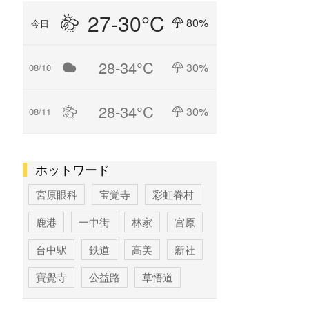
27-30°C
80%
今日
28-34°C
30%
08/10
28-34°C
30%
08/11
ホットワード
宮原眼科
宝覚寺
彩虹眷村
鹿港
一中街
林家
宮原
台中駅
鉄道
高美
新社
寶覺寺
公益路
草悟道
台中
寶覚寺
科学博物館