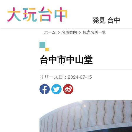
ア
ン
カ
発見 台中
ー
ポ
:::
ホーム
名所案内
観光名所一覧
イ
ン
ト
台中市中山堂
に
移
動
リリース日：2024-07-15
す
る