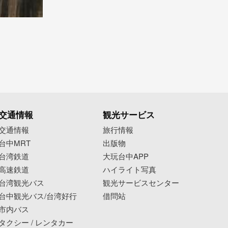
交通情報
観光サービス
交通情報
旅行情報
台中MRT
出版物
台湾鉄道
大玩台中APP
高速鉄道
ハイライト写真
台湾観光バス
観光サービスセンター
台中観光バス/台湾好行
借問站
市内バス
タクシー / レンタカー