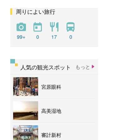
周りによい旅行
彩虹
新社花海
バナナ
99+
0
17
0
人気の観光スポット
もっと
宮原眼科
高美湿地
審計新村