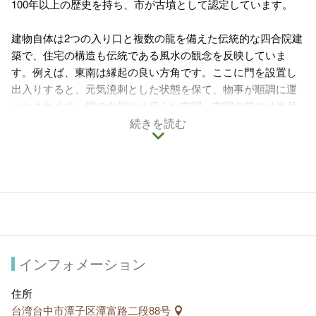
100年以上の歴史を持ち、市が古墳として認定しています。
建物自体は2つの入り口と複数の龍を備えた伝統的な四合院建
築で、住宅の構造も伝統である風水の観念を反映していま
す。例えば、東南は縁起の良い方角です。ここに門を設置し
出入りすると、元気溌剌とした状態を保て、物事が順調に運
ぶとされます。門の内側には平らな玄関、玄関の前には半月
の池と緑の竹林があり、気持ちの良い環境です。
続きを読む
摘星山荘の本物にそっくりなコーチ陶器、上品な石の彫刻、
上質な木彫り、様々な種類のレンガの彫刻は、清王朝時代の
裕福な人々の住居を思わせます。その建築美術の素晴らしさ
は一見の価値があります。入場するにはガイド付きツアーを
予約する必要があります。
インフォメーション
住所
台湾台中市潭子区潭富路二段88号