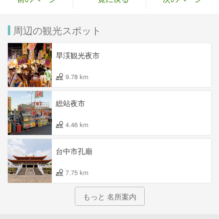
周辺の観光スポット
旱渓観光夜市
9.78 km
総站夜市
4.46 km
台中市孔廟
7.75 km
もっと 名所案内