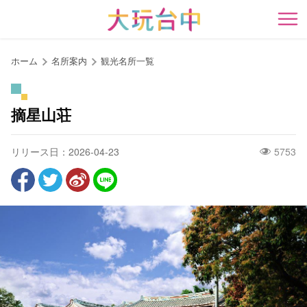
ア
ン
開
カ
ー
ホーム
名所案内
観光名所一覧
ポ
イ
ン
摘星山荘
ト
に
リリース日：2026-04-23
5753
移
動
す
る