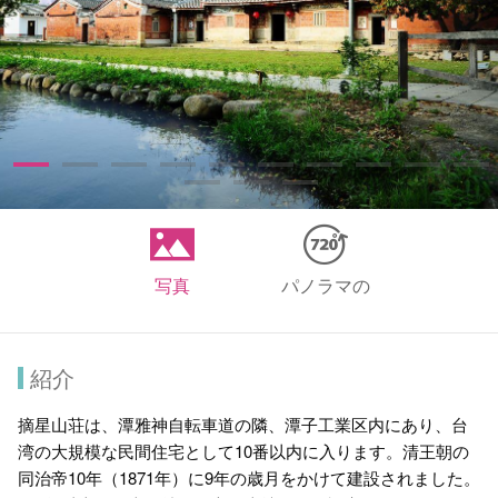
写真
パノラマの
紹介
摘星山荘は、潭雅神自転車道の隣、潭子工業区内にあり、台
湾の大規模な民間住宅として10番以内に入ります。清王朝の
同治帝10年（1871年）に9年の歳月をかけて建設されました。