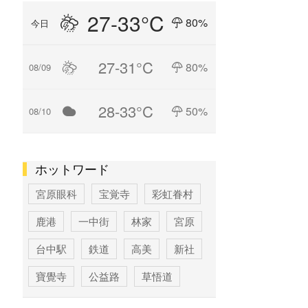
27-33°C
80%
今日
27-31°C
80%
08/09
28-33°C
50%
08/10
ホットワード
宮原眼科
宝覚寺
彩虹眷村
鹿港
一中街
林家
宮原
台中駅
鉄道
高美
新社
寶覺寺
公益路
草悟道
台中
寶覚寺
科学博物館