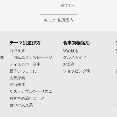
7.8 km
もっと 名所案内
テーマ別遊び方
食事買物宿泊
像
台中夜旅
宿泊検索
映像
「自転車道」専用ページ
グルメガイド
ディスカバー台中
お土産
親子いっしょに
ショッピング街
文青探索
登山歩道
サステナブルツーリズム
おすすめ旅行コース
台中の人文美