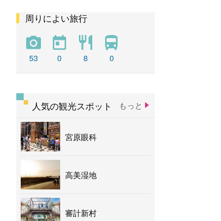
周りによい旅行
彩虹
新社花海
バナナ
53
0
8
0
人気の観光スポット
もっと
宮原眼科
高美湿地
審計新村