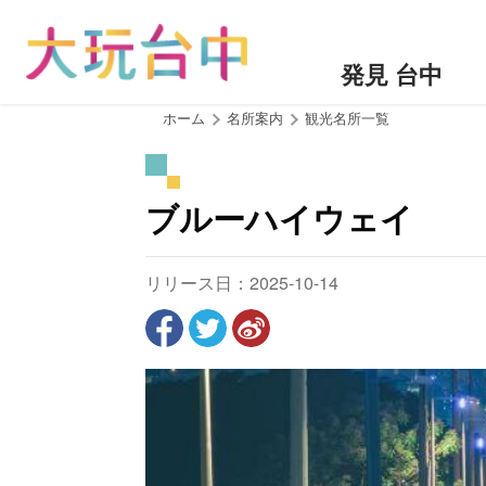
ア
ン
カ
発見 台中
ー
ポ
:::
ホーム
名所案内
観光名所一覧
イ
ン
ト
ブルーハイウェイ
に
移
動
リリース日：2025-10-14
す
る