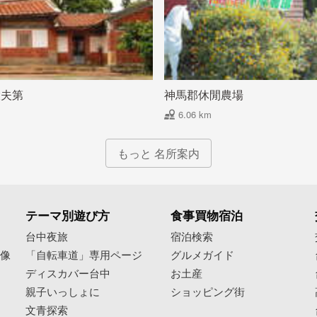
大夫第
神馬郡休閒農場
6.06 km
もっと 名所案内
テーマ別遊び方
食事買物宿泊
像
台中夜旅
宿泊検索
映像
「自転車道」専用ページ
グルメガイド
ディスカバー台中
お土産
親子いっしょに
ショッピング街
文青探索