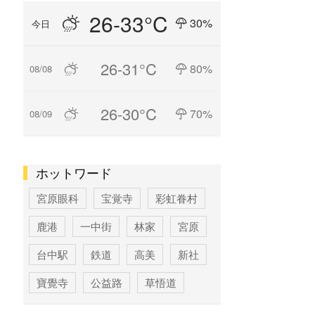
26-33°C
30%
今日
26-31°C
80%
08/08
26-30°C
70%
08/09
ホットワード
宮原眼科
宝覚寺
彩虹眷村
鹿港
一中街
林家
宮原
台中駅
鉄道
高美
新社
寶覺寺
公益路
草悟道
台中
寶覚寺
科学博物館