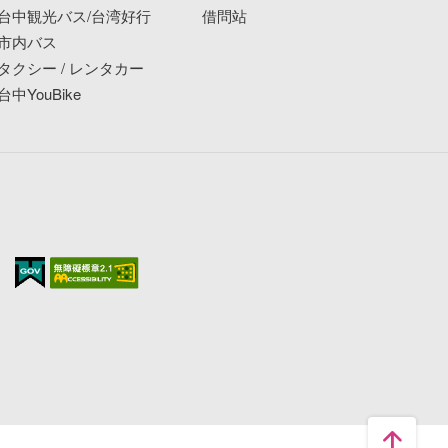
台中観光バス/台湾好行
借問站
市内バス
タクシー / レンタカー
台中YouBike