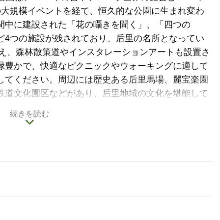
の大規模イベントを経て、恒久的な公園に生まれ変わ
間中に建設された「花の囁きを聞く」、「四つの
ど4つの施設が残されており、后里の名所となってい
聳え、森林散策道やインスタレーションアートも設置さ
緑豊かで、快適なピクニックやウォーキングに適して
してください。周辺には歴史ある后里馬場、麗宝楽園
鉄道文化園区などがあり、后里地域の文化を堪能して
続きを読む