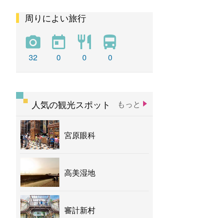
周りによい旅行
彩虹
新社花海
バナナ
32
0
0
0
人気の観光スポット
もっと
宮原眼科
高美湿地
審計新村