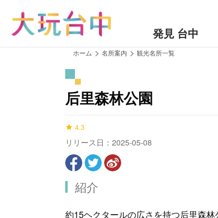
ア
ン
カ
発見 台中
ー
ポ
:::
ホーム
名所案内
観光名所一覧
イ
ン
ト
后里森林公園
に
移
動
4.3
す
リリース日：2025-05-08
る
紹介
約15ヘクタールの広さを持つ后里森林公