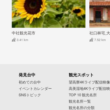
中社観光花市
社口林宅ˍ
3.41 km
7.52 km
発見台中
観光スポット
初めての台中
望高寮4Kライブ配信映
イベントカレンダー
高美湿地4Kライブ配信
SNSトピック
TOP 10 観光名所
観光名所一覧
観光名所の分類