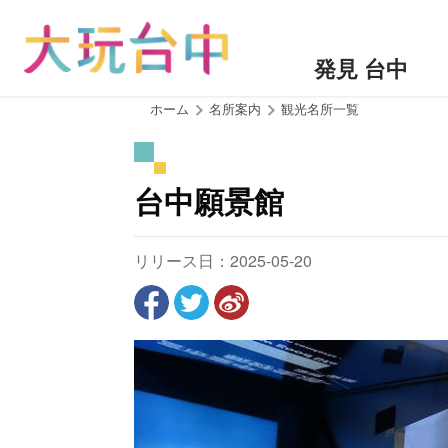
ア
ン
カ
発見 台中
ー
ポ
:::
ホーム
名所案内
観光名所一覧
イ
ン
ト
台中願景館
に
移
動
リリース日：2025-05-20
す
る