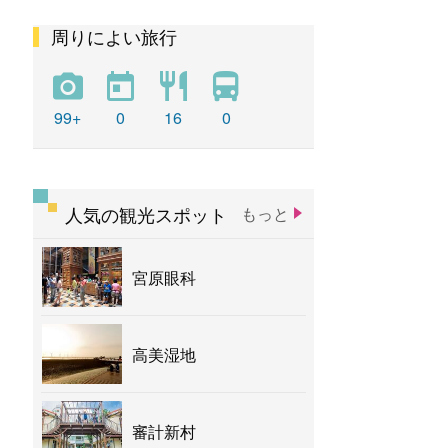
周りによい旅行
彩虹
新社花海
バナナ
99+
0
16
0
人気の観光スポット
もっと
宮原眼科
高美湿地
審計新村