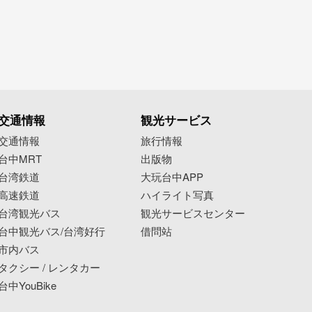
交通情報
観光サービス
交通情報
旅行情報
台中MRT
出版物
台湾鉄道
大玩台中APP
高速鉄道
ハイライト写真
台湾観光バス
観光サービスセンター
台中観光バス/台湾好行
借問站
市内バス
タクシー / レンタカー
台中YouBike