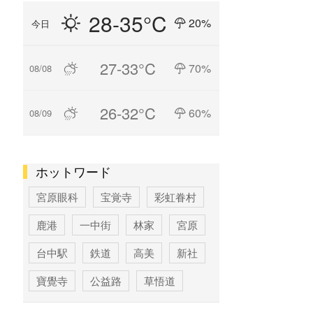
28-35°C
20%
今日
27-33°C
70%
08/08
26-32°C
60%
08/09
ホットワード
宮原眼科
宝覚寺
彩虹眷村
鹿港
一中街
林家
宮原
台中駅
鉄道
高美
新社
寶覺寺
公益路
草悟道
台中
寶覚寺
科学博物館