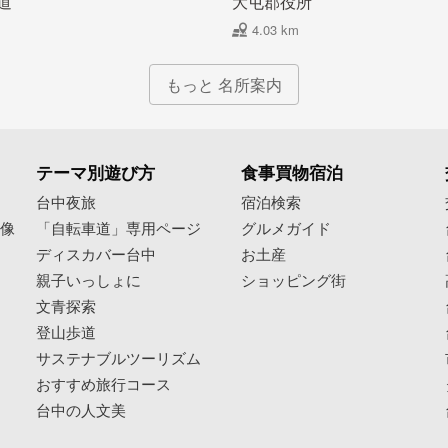
道
大屯郡役所
4.03 km
もっと 名所案内
テーマ別遊び方
食事買物宿泊
像
台中夜旅
宿泊検索
映像
「自転車道」専用ページ
グルメガイド
ディスカバー台中
お土産
親子いっしょに
ショッピング街
文青探索
登山歩道
サステナブルツーリズム
おすすめ旅行コース
台中の人文美