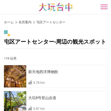
ア
ン
開
カ
ー
ホーム
名所案内
屯区アートセンター
ポ
イ
ン
屯区アートセンター-周辺の観光スポット
ト
に
移
119 結果
動
す
新天地西洋博物館
る
3.79 km
大坑8号登山歩道
3.87 km