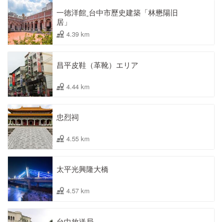
一徳洋館ˍ台中市歷史建築「林懋陽旧
居」
4.39 km
昌平皮鞋（革靴）エリア
4.44 km
忠烈祠
4.55 km
太平光興隆大橋
4.57 km
台中放送局