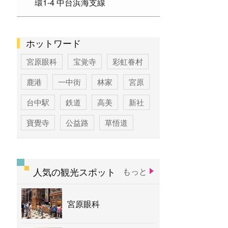
環1-4 中台浜海支線
ホットワード
宮原眼科
宝覚寺
彩虹眷村
鹿港
一中街
林家
宮原
台中駅
鉄道
高美
新社
寶覺寺
公益路
草悟道
台中
寶覚寺
科学博物館
彩虹
新社花海
バナナ
人気の観光スポット
もっと
宮原眼科