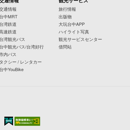
交通情報
観光サービス
交通情報
旅行情報
台中MRT
出版物
台湾鉄道
大玩台中APP
高速鉄道
ハイライト写真
台湾観光バス
観光サービスセンター
台中観光バス/台湾好行
借問站
市内バス
タクシー / レンタカー
台中YouBike