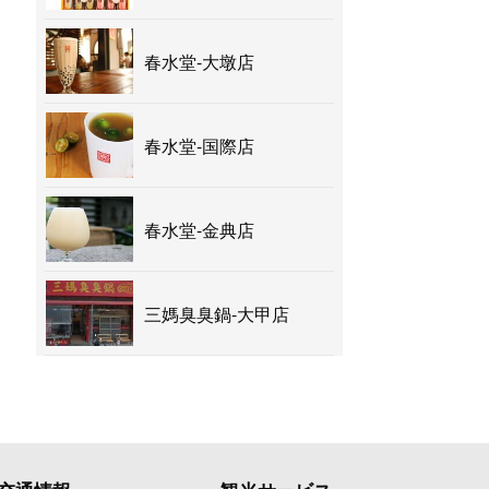
春水堂-大墩店
春水堂-国際店
春水堂-金典店
三媽臭臭鍋-大甲店