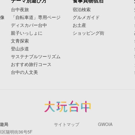
テーマ別遊び方
食事買物宿泊
像
台中夜旅
宿泊検索
映像
「自転車道」専用ページ
グルメガイド
ディスカバー台中
お土産
親子いっしょに
ショッピング街
文青探索
登山歩道
サステナブルツーリズム
おすすめ旅行コース
台中の人文美
遊局
サイトマップ
GWOIA
原区陽明街36号5F