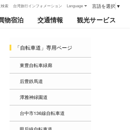
言語を選択
▼
文検索
台湾旅行インフォメーション
Language
買物宿泊
交通情報
観光サービス
:::
「自転車道」専用ページ
東豊自転車緑廊
后豊鉄馬道
潭雅神緑園道
台中市136線自転車道
甲后線自転車道