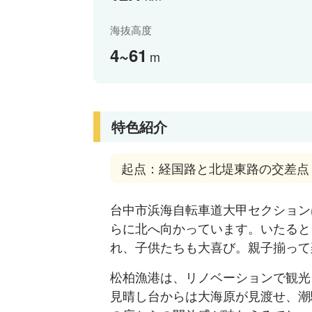
海抜高度
4~61
m
特色紹介
起点：経国路と北堤東路の交差点
台中市浜海自転車道大甲セクション
らに北へ向かっています。いたると
れ、子供たちも大喜び。親子揃って
松柏漁港は、リノベーションで観光
見晴し台からは大海原が見渡せ、潮