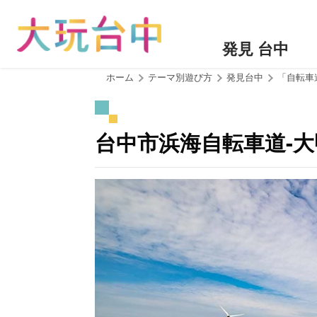
ア
ン
カ
発見 台中
ー
ポ
:::
ホーム
テーマ別遊び方
発見台中
「自転車
イ
ン
ト
台中市浜海自転車道-
に
移
動
す
る