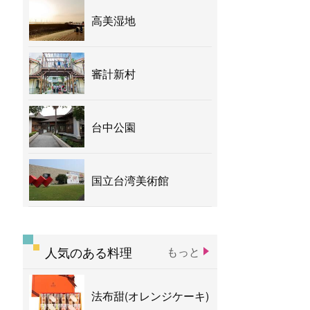
高美湿地
審計新村
台中公園
国立台湾美術館
人気のある料理
もっと
法布甜(オレンジケーキ)