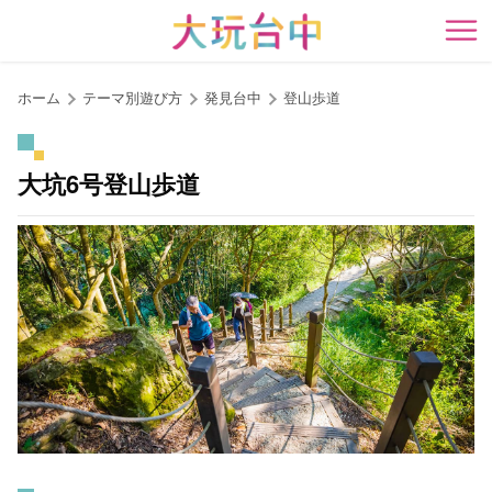
ア
ン
開
カ
ー
ホーム
テーマ別遊び方
発見台中
登山歩道
ポ
イ
ン
大坑6号登山歩道
ト
に
移
動
す
る