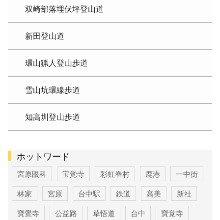
双崎部落埋伏坪登山道
新田登山道
環山猟人登山歩道
雪山坑環線歩道
知高圳登山歩道
ホットワード
宮原眼科
宝覚寺
彩虹眷村
鹿港
一中街
林家
宮原
台中駅
鉄道
高美
新社
寶覺寺
公益路
草悟道
台中
寶覚寺