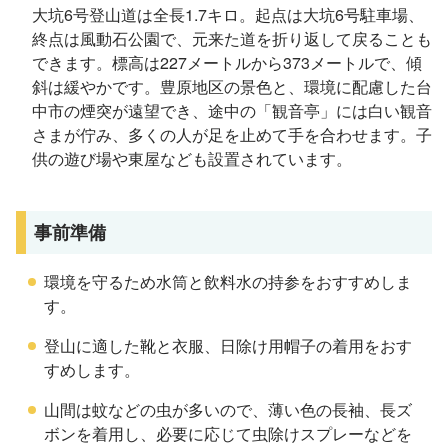
大坑6号登山道は全長1.7キロ。起点は大坑6号駐車場、
終点は風動石公園で、元来た道を折り返して戻ることも
できます。標高は227メートルから373メートルで、傾
斜は緩やかです。豊原地区の景色と、環境に配慮した台
中市の煙突が遠望でき、途中の「観音亭」には白い観音
さまが佇み、多くの人が足を止めて手を合わせます。子
供の遊び場や東屋なども設置されています。
事前準備
環境を守るため水筒と飲料水の持参をおすすめしま
す。
登山に適した靴と衣服、日除け用帽子の着用をおす
すめします。
山間は蚊などの虫が多いので、薄い色の長袖、長ズ
ボンを着用し、必要に応じて虫除けスプレーなどを