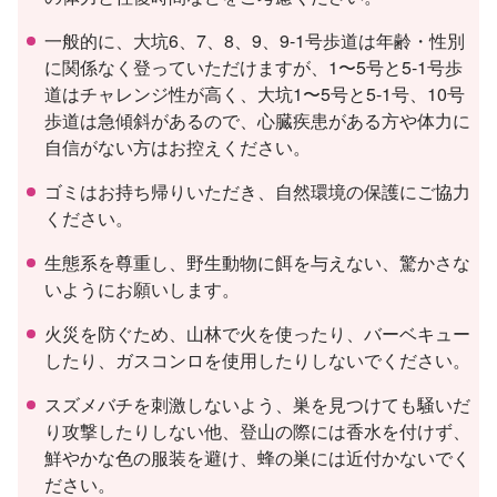
一般的に、大坑6、7、8、9、9-1号歩道は年齢・性別
に関係なく登っていただけますが、1〜5号と5-1号歩
道はチャレンジ性が高く、大坑1〜5号と5-1号、10号
歩道は急傾斜があるので、心臓疾患がある方や体力に
自信がない方はお控えください。
ゴミはお持ち帰りいただき、自然環境の保護にご協力
ください。
生態系を尊重し、野生動物に餌を与えない、驚かさな
いようにお願いします。
火災を防ぐため、山林で火を使ったり、バーベキュー
したり、ガスコンロを使用したりしないでください。
スズメバチを刺激しないよう、巣を見つけても騒いだ
り攻撃したりしない他、登山の際には香水を付けず、
鮮やかな色の服装を避け、蜂の巣には近付かないでく
ださい。