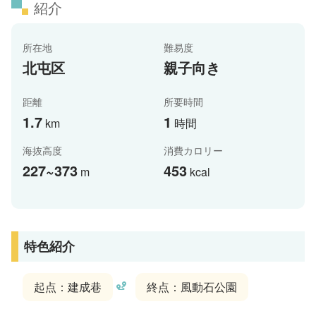
紹介
所在地
難易度
北屯区
親子向き
距離
所要時間
1.7
1
km
時間
海抜高度
消費カロリー
227~373
453
m
kcal
特色紹介
起点：建成巷
終点：風動石公園