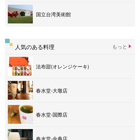
国立台湾美術館
人気のある料理
もっと
法布甜(オレンジケーキ)
春水堂-大墩店
春水堂-国際店
春水堂-金典店