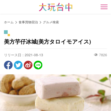
ア
ン
開
カ
ー
ホーム
食事買物宿泊
グルメ検索
ポ
イ
ン
美方芋仔冰城(美方タロイモアイス)
ト
に
リリース日：2021-08-13
7826
移
動
す
る