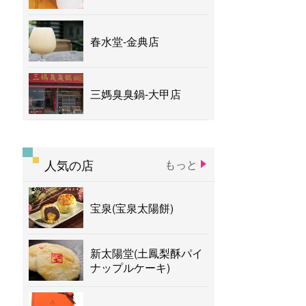
春水堂-金典店
三媽臭臭鍋-大甲店
人気の店
もっと
宝泉(宝泉太陽餅)
新太陽堂(土鳳梨酥パイ
ナップルケーキ)