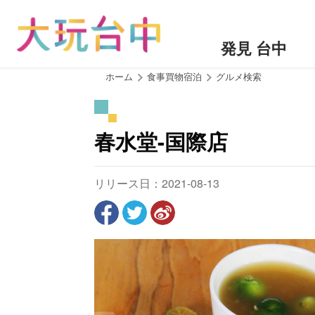
ア
ン
カ
発見 台中
ー
ポ
:::
ホーム
食事買物宿泊
グルメ検索
イ
ン
ト
春水堂-国際店
に
移
動
リリース日：2021-08-13
す
る