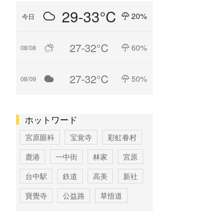
29-33°C
20%
今日
27-32°C
60%
08/08
27-32°C
50%
08/09
ホットワード
宮原眼科
宝覚寺
彩虹眷村
鹿港
一中街
林家
宮原
台中駅
鉄道
高美
新社
寶覺寺
公益路
草悟道
台中
寶覚寺
科学博物館