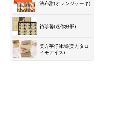
法布甜(オレンジケーキ)
裕珍馨(迷你好酥)
美方芋仔冰城(美方タロ
イモアイス)