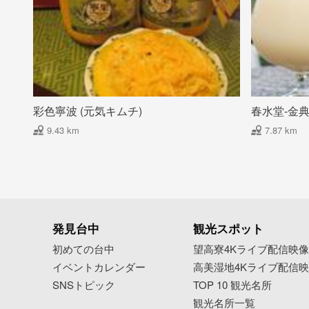
彩色寧波 (元気キムチ)
春水堂-金
9.43 km
7.87 km
発見台中
観光スポット
初めての台中
望高寮4Kライブ配信映
イベントカレンダー
高美湿地4Kライブ配信
SNSトピック
TOP 10 観光名所
観光名所一覧