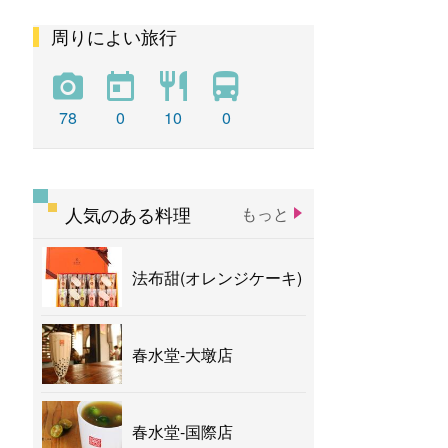
周りによい旅行
彩虹
新社花海
バナナ
78
0
10
0
人気のある料理
もっと
法布甜(オレンジケーキ)
春水堂-大墩店
春水堂-国際店