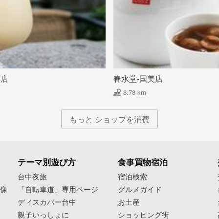
典店
春水堂-国美店
8.78 km
もっと ショップを消費
テーマ別遊び方
食事買物宿泊
像
台中夜旅
宿泊検索
映像
「自転車道」専用ページ
グルメガイド
ディスカバー台中
お土産
親子いっしょに
ショッピング街