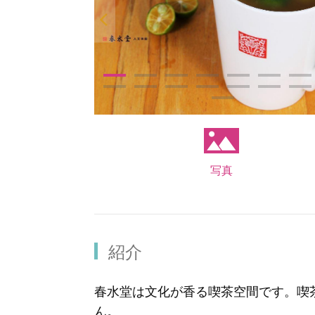
写真
紹介
春水堂は文化が香る喫茶空間です。喫
ん。