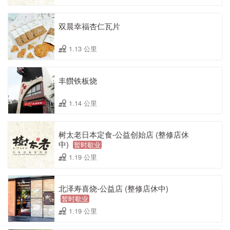
双晨幸福杏仁瓦片
1.13 公里
丰饡铁板烧
1.14 公里
树太老日本定食-公益创始店 (整修店休
中)
暂时歇业
1.19 公里
北泽寿喜烧-公益店 (整修店休中)
暂时歇业
1.19 公里