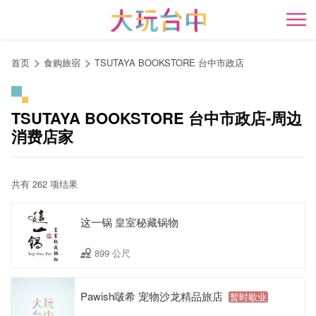
跳
到
开
主
要
首页
食购旅宿
TSUTAYA BOOKSTORE 台中市政店
内
容
区
TSUTAYA BOOKSTORE 台中市政店-周边
块
消费店家
共有 262 项结果
这一锅 皇室秘藏锅物
899 公尺
Pawish啵希 宠物沙龙精品旅店
暂时歇业