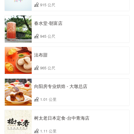
915 公尺
春水堂-朝富店
945 公尺
法布甜
965 公尺
向阳房专业烘焙 - 大墩总店
1.01 公里
树太老日本定食-台中青海店
1.11 公里