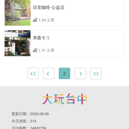
目觉咖啡-公益店
1.24 公里
来森モリ
1.31 公里
2
更新日期：2026-08-09
今日浏览：213
总访客数：24682756