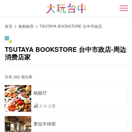
跳
到
开
主
要
首页
食购旅宿
TSUTAYA BOOKSTORE 台中市政店
内
容
区
TSUTAYA BOOKSTORE 台中市政店-周边
块
消费店家
共有 262 项结果
栢丽厅
2.12 公里
萝拉牛排馆