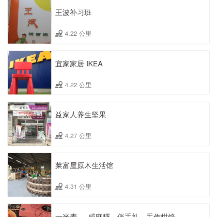
王波补习班
4.22 公里
宜家家居 IKEA
4.22 公里
益家人养生坚果
4.27 公里
莱富屋原木生活馆
4.31 公里
一米麦 － 咸麻糬．伴手礼．手作烘焙．