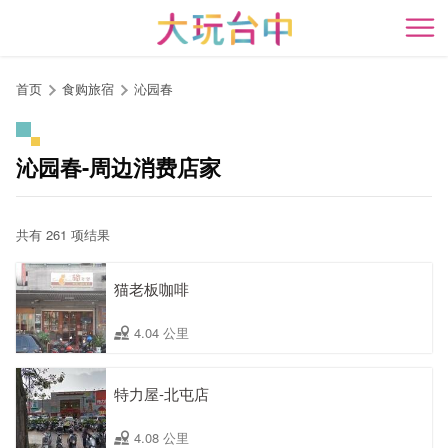
跳
到
开
主
要
首页
食购旅宿
沁园春
内
容
区
沁园春-周边消费店家
块
共有 261 项结果
猫老板咖啡
4.04 公里
特力屋-北屯店
4.08 公里