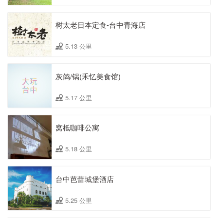
树太老日本定食-台中青海店
5.13 公里
灰鸽/锅(禾忆美食馆)
5.17 公里
窝柢咖啡公寓
5.18 公里
台中芭蕾城堡酒店
5.25 公里