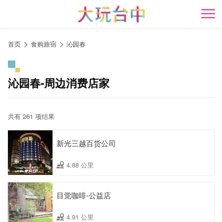
跳
到
开
主
要
首页
食购旅宿
沁园春
内
容
区
沁园春-周边消费店家
块
共有 261 项结果
新光三越百货公司
4.88 公里
目觉咖啡-公益店
4.91 公里