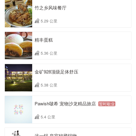
竹之乡风味餐厅
5.29 公里
精丰蛋糕
5.36 公里
金矿928顶级足体舒压
5.38 公里
Pawish啵希 宠物沙龙精品旅店
暂时歇业
5.4 公里
这一锅 皇室秘藏锅物