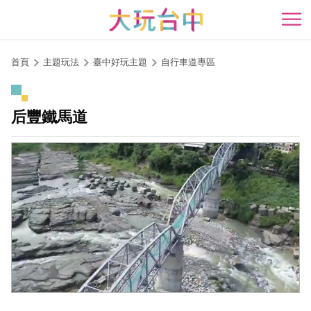
跳
到
開
主
要
首頁
主題玩法
臺中好玩主題
自行車道專區
內
容
區
后豐鐵馬道
塊