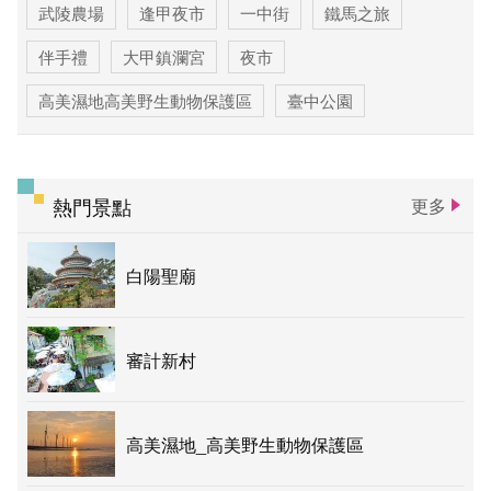
武陵農場
逢甲夜市
一中街
鐵馬之旅
伴手禮
大甲鎮瀾宮
夜市
高美濕地高美野生動物保護區
臺中公園
優惠情報
太陽餅
大玩台中
登山步道專區
台中活動
賞花專區
主題遊程
熱門景點
更多
台中国家歌剧院
白陽聖廟
審計新村
高美濕地_高美野生動物保護區