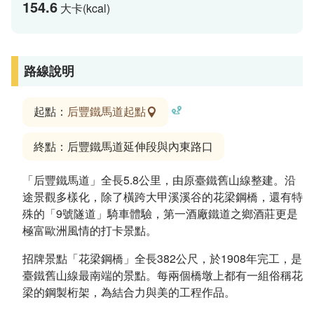
154.6
大卡(kcal)
路線說明
起點：
后豐鐵馬道起點
終點：后豐鐵馬道延伸段與內東路口
「后豐鐵馬道」全長5.8公里，由原臺鐵舊山線整建。沿
途景觀多樣化，除了橫跨大甲溪溪谷的花梁鋼橋，還有特
殊的「9號隧道」騎車體驗，第一酒廠鐵道之鄉酒莊更是
極富歐洲風情的打卡景點。
招牌景點「花梁鋼橋」全長382公尺，於1908年完工，是
臺鐵舊山線最南端的景點。每兩個橋墩上都有一組俗稱花
梁的鋼製桁架，為結合力與美的工程作品。