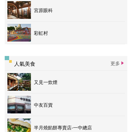
宮原眼科
彩虹村
人氣美食
更多
又見一炊煙
中友百貨
半月燒餡餅專賣店-一中總店