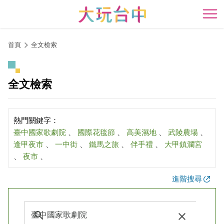
跳
到
開
主
要
首頁
全文檢索
內
容
區
全文檢索
塊
熱門關鍵字：
臺中國家歌劇院
、
國際花毯節
、
高美濕地
、
武陵農場
、
逢甲夜市
、
一中街
、
鐵馬之旅
、
伴手禮
、
大甲鎮瀾宮
、
夜市
、
進階搜尋