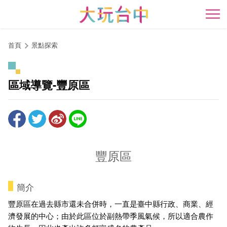
跳
到
開
主
要
首頁
景點探索
內
容
區
區域導覽-豐原區
塊
豐原區
簡介
豐原區在過去縣市還未合併時，一直是臺中縣行政、商業、經
濟發展的中心；由於此區位於副熱帶季風氣候，所以適合農作