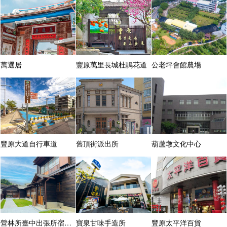
萬選居
豐原萬里長城杜鵑花道
公老坪會館農場
豐原大道自行車道
舊頂街派出所
葫蘆墩文化中心
營林所臺中出張所宿泊所
寶泉甘味手造所
豐原太平洋百貨