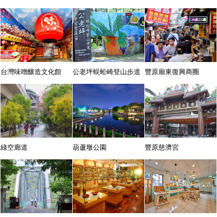
台灣味噌釀造文化館
公老坪蜈蚣崎登山步道
豐原廟東復興商圈
綠空廊道
葫蘆墩公園
豐原慈濟宮