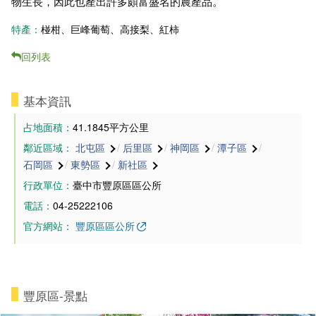
物生長，因此也產出許多頗富盛名的農產品。
特產：
椪柑、巨峰葡萄、高接梨、紅柿
回列表
基本資訊
占地面積：
41.1845平方公里
鄰近區域：
北屯區
/
后里區
/
神岡區
/
潭子區
/
石岡區
/
東勢區
/
新社區
行政單位：
臺中市豐原區區公所
電話：
04-25222106
官方網站：
豐原區區公所
豐原區-景點