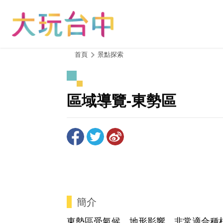
跳
到
主
要
內
:::
首頁
景點探索
容
區
塊
區域導覽-東勢區
簡介
東勢區受氣候、地形影響，非常適合種