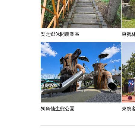
梨之鄉休閒農業區
東勢
獨角仙生態公園
東勢