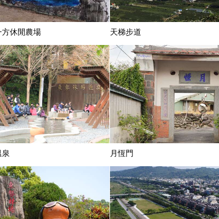
一方休閒農場
天梯步道
溫泉
月恆門