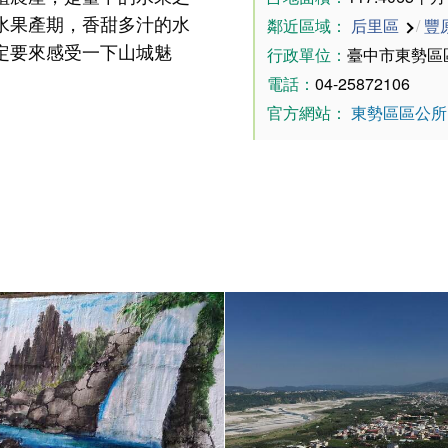
水果產期，香甜多汁的水
鄰近區域：
后里區
/
豐
定要來感受一下山城魅
行政單位：
臺中市東勢區
電話：
04-25872106
官方網站：
東勢區區公所