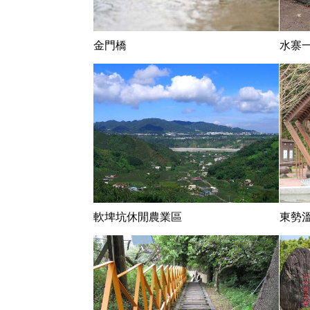
金門橋
水寨
軟埤坑休閒農業區
東勢