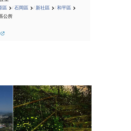
原區
/
石岡區
/
新社區
/
和平區
區公所