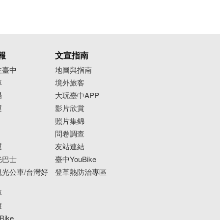
報
文宣指南
往臺中
地圖與指南
車
境外旅客
場
大玩臺中APP
運
影片欣賞
照片集錦
問卷調查
運
友站連結
光巴士
臺中YouBike
光公車/台灣好
登革熱防治專區
車
遊
ike