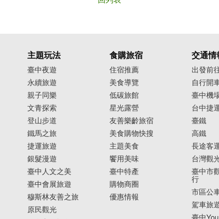
主題玩法
食購旅宿
交通情
臺中夜遊
住宿推薦
出發前
永續旅遊
美食導覽
自行開
親子同樂
低碳旅館
臺中機
文青探索
星光露營
台中捷
登山步道
友善樂齡旅宿
臺鐵
鐵馬之旅
美食購物快搜
高鐵
捷運旅遊
主題美食
長途客
銀髮漫遊
饗用美味
台灣觀
臺中人文之美
臺中特產
臺中市觀
行
臺中會展旅遊
購物商圈
市區公
穆斯林友善之旅
優惠情報
駕車旅
原民觀光
臺中YouB