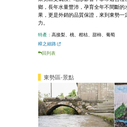
鄉，長年水量豐沛，孕育全年不間斷的
果，更是外銷的品質保證，來到東勢一
力。
特產：
高接梨、桃、柑桔、甜柿、葡萄
樟之細路
回列表
東勢區-景點