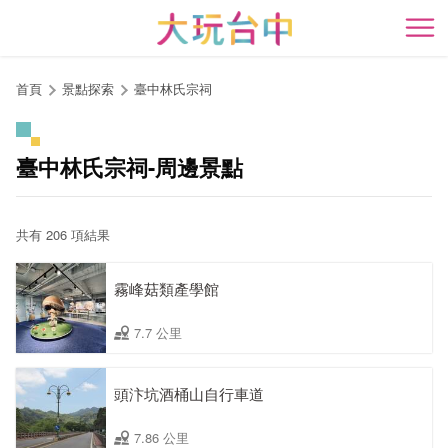
跳
到
開
主
要
首頁
景點探索
臺中林氏宗祠
內
容
區
臺中林氏宗祠-周邊景點
塊
共有 206 項結果
霧峰菇類產學館
7.7 公里
頭汴坑酒桶山自行車道
7.86 公里