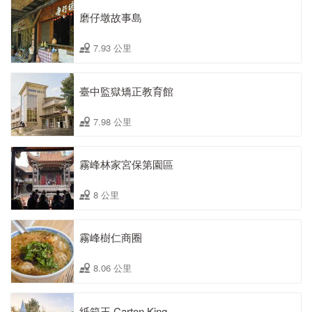
磨仔墩故事島
7.93 公里
臺中監獄矯正教育館
7.98 公里
霧峰林家宮保第園區
8 公里
霧峰樹仁商圈
8.06 公里
紙箱王 Carton King