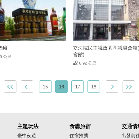
酒廠
立法院民主議政園區議員會館
會館)
79 公里
8.92 公里
15
16
17
18
主題玩法
食購旅宿
交通情
臺中夜遊
住宿推薦
出發前