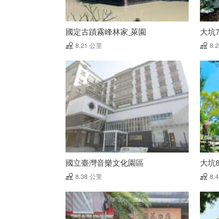
國定古蹟霧峰林家ˍ萊園
大坑
8.21 公里
8.
國立臺灣音樂文化園區
大坑
8.38 公里
8.