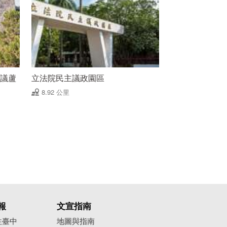
(議蘆
立法院民主議政園區
8.92 公里
報
文宣指南
往臺中
地圖與指南