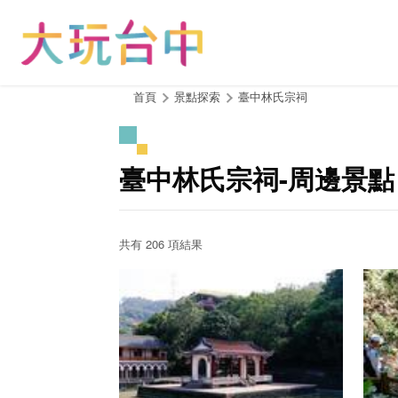
跳
到
主
要
內
:::
首頁
景點探索
臺中林氏宗祠
容
區
塊
臺中林氏宗祠-周邊景點
共有 206 項結果