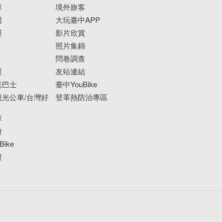
車
境外旅客
場
大玩臺中APP
運
影片欣賞
照片集錦
問卷調查
運
友站連結
光巴士
臺中YouBike
光公車/台灣好
登革熱防治專區
車
遊
ike
搜