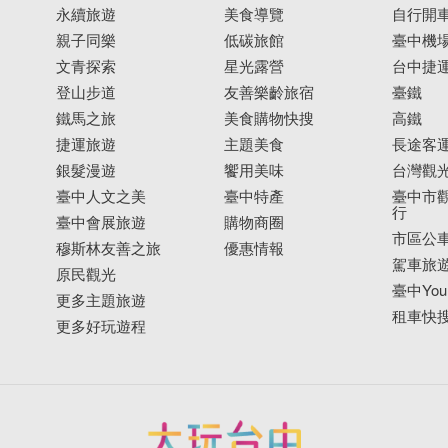
永續旅遊
美食導覽
自行開
親子同樂
低碳旅館
臺中機
文青探索
星光露營
台中捷
登山步道
友善樂齡旅宿
臺鐵
鐵馬之旅
美食購物快搜
高鐵
捷運旅遊
主題美食
長途客
銀髮漫遊
饗用美味
台灣觀
臺中人文之美
臺中特產
臺中市觀
行
臺中會展旅遊
購物商圈
市區公
穆斯林友善之旅
優惠情報
駕車旅
原民觀光
臺中YouB
更多主題旅遊
租車快
更多好玩遊程