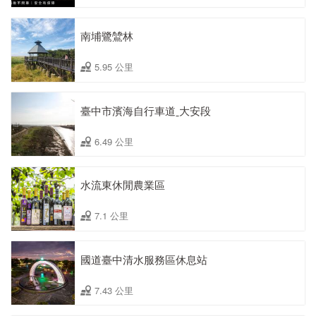
南埔鷺鷥林
5.95 公里
臺中市濱海自行車道ˍ大安段
6.49 公里
水流東休閒農業區
7.1 公里
國道臺中清水服務區休息站
7.43 公里