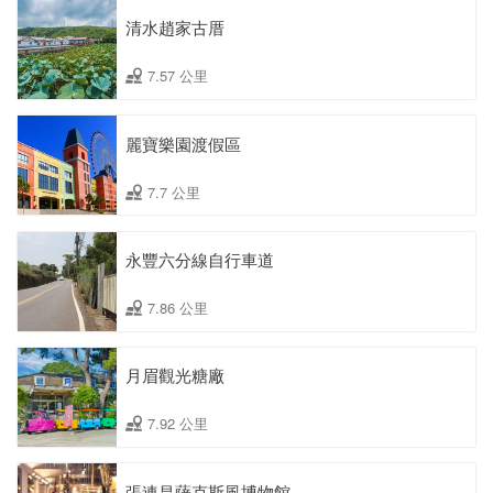
清水趙家古厝
7.57 公里
麗寶樂園渡假區
7.7 公里
永豐六分線自行車道
7.86 公里
月眉觀光糖廠
7.92 公里
張連昌薩克斯風博物館