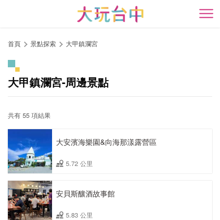
跳
到
開
主
要
首頁
景點探索
大甲鎮瀾宮
內
容
區
大甲鎮瀾宮-周邊景點
塊
共有 55 項結果
大安濱海樂園&向海那漾露營區
5.72 公里
安貝斯釀酒故事館
5.83 公里