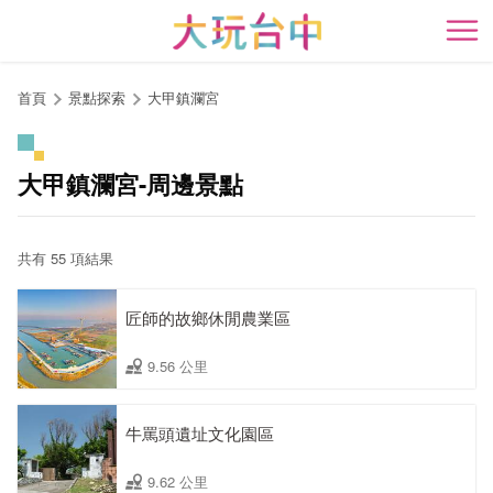
跳
到
開
主
要
首頁
景點探索
大甲鎮瀾宮
內
容
區
大甲鎮瀾宮-周邊景點
塊
共有 55 項結果
匠師的故鄉休閒農業區
9.56 公里
牛罵頭遺址文化園區
9.62 公里