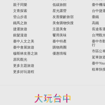
親子同樂
低碳旅館
臺中機
文青探索
星光露營
台中捷
登山步道
友善樂齡旅宿
臺鐵
鐵馬之旅
美食購物快搜
高鐵
捷運旅遊
主題美食
長途客
銀髮漫遊
饗用美味
台灣觀
臺中人文之美
臺中特產
臺中市觀
行
臺中會展旅遊
購物商圈
市區公
穆斯林友善之旅
優惠情報
駕車旅
原民觀光
臺中YouB
更多主題旅遊
租車快
更多好玩遊程