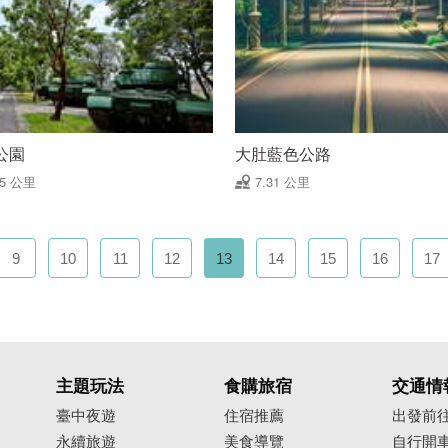
公園
大肚藍色公路
25 公里
7.31 公里
9
10
11
12
13
14
15
16
17
主題玩法
食購旅宿
交通情
臺中夜遊
住宿推薦
出發前
永續旅遊
美食導覽
自行開