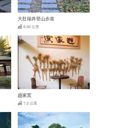
大肚瑞井登山步道
6.93 公里
趙家窯
7.2 公里