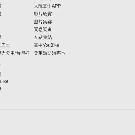
場
大玩臺中APP
運
影片欣賞
照片集錦
問卷調查
運
友站連結
光巴士
臺中YouBike
光公車/台灣好
登革熱防治專區
車
遊
ike
搜