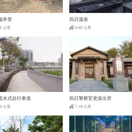
瑞井里
烏日溫泉
92 公里
6.93 公里
親水式自行車道
烏日警察官吏派出所
13 公里
7.16 公里