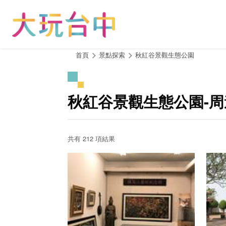
跳
到
主
要
內
:::
首頁
景點探索
秋紅谷景觀生態公園
容
區
塊
秋紅谷景觀生態公園-
共有 212 項結果