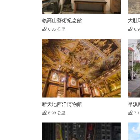
賴高山藝術紀念館
大肚
6.85 公里
6.
新天地西洋博物館
旱溪
6.98 公里
7.