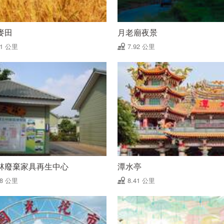
麥田
月老廟夜景
91 公里
7.92 公里
林廢棄家具再生中心
潭水亭
38 公里
8.41 公里