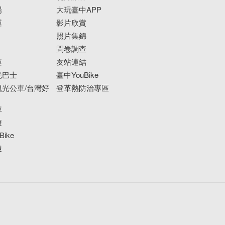
場
大玩臺中APP
運
影片欣賞
照片集錦
問卷調查
運
友站連結
光巴士
臺中YouBike
光公車/台灣好
登革熱防治專區
車
遊
ike
搜