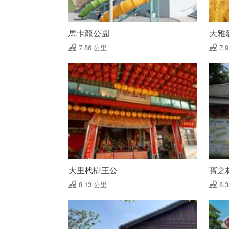
馬卡龍公園
大雅
7.86 公里
7.
大里杙樹王公
寶之
8.13 公里
8.