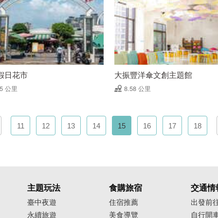
假日花市
大振豐洋傘文創主題館
45 公里
8.58 公里
11
12
13
14
15
16
17
18
主題玩法
食購旅宿
交通情
臺中夜遊
住宿推薦
出發前
永續旅遊
美食導覽
自行開