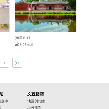
摘星山莊
8.58 公里
報
文宣指南
往臺中
地圖與指南
車
境外旅客