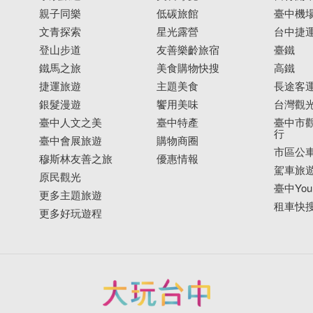
親子同樂
低碳旅館
臺中機
文青探索
星光露營
台中捷
登山步道
友善樂齡旅宿
臺鐵
鐵馬之旅
美食購物快搜
高鐵
捷運旅遊
主題美食
長途客
銀髮漫遊
饗用美味
台灣觀
臺中人文之美
臺中特產
臺中市觀
行
臺中會展旅遊
購物商圈
市區公
穆斯林友善之旅
優惠情報
駕車旅
原民觀光
臺中YouB
更多主題旅遊
租車快
更多好玩遊程