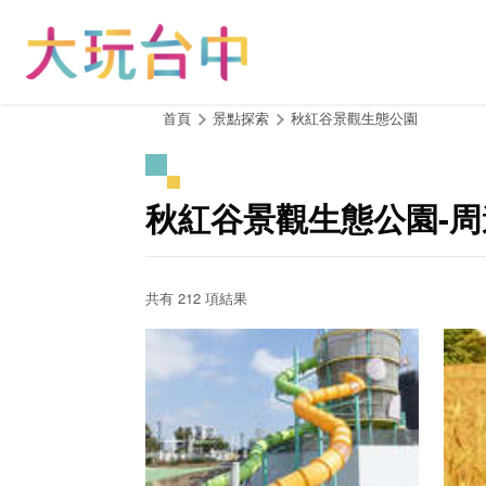
跳
到
主
要
內
:::
首頁
景點探索
秋紅谷景觀生態公園
容
區
塊
秋紅谷景觀生態公園-
共有 212 項結果