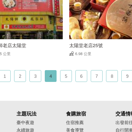
師老店太陽堂
太陽堂老店25號
95 公里
6.98 公里
1
2
3
4
5
6
7
8
9
主題玩法
食購旅宿
交通情
臺中夜遊
住宿推薦
出發前
永續旅遊
美食導覽
自行開