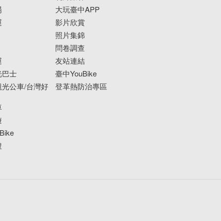
場
大玩臺中APP
運
影片欣賞
照片集錦
問卷調查
運
友站連結
光巴士
臺中YouBike
光公車/台灣好
登革熱防治專區
車
遊
ike
搜