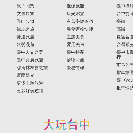
親子同樂
低碳旅館
臺中機
文青探索
星光露營
台中捷
登山步道
友善樂齡旅宿
臺鐵
鐵馬之旅
美食購物快搜
高鐵
捷運旅遊
主題美食
長途客
銀髮漫遊
饗用美味
台灣觀
臺中人文之美
臺中特產
臺中市觀
行
臺中會展旅遊
購物商圈
市區公
穆斯林友善之旅
優惠情報
駕車旅
原民觀光
臺中YouB
更多主題旅遊
租車快
更多好玩遊程