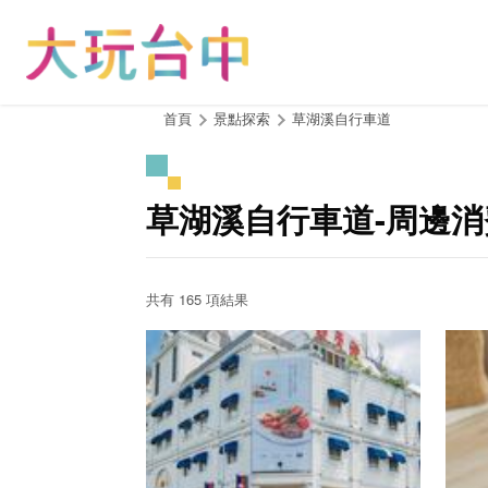
跳
到
主
要
內
:::
首頁
景點探索
草湖溪自行車道
容
區
塊
草湖溪自行車道-周邊
共有 165 項結果