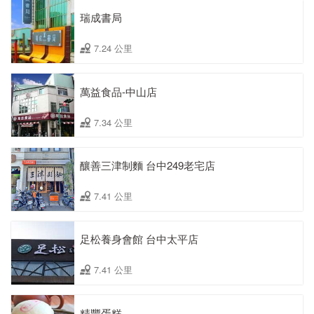
瑞成書局
7.24 公里
萬益食品-中山店
7.34 公里
釀善三津制麵 台中249老宅店
7.41 公里
足松養身會館 台中太平店
7.41 公里
精豐蛋糕