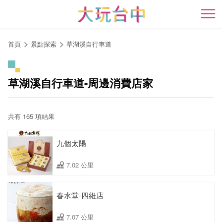
跳
到
開
主
要
首頁
景點探索
草湖溪自行車道
內
容
區
草湖溪自行車道-周邊消費店家
塊
共有 165 項結果
九個太陽
7.02 公里
春水堂-四維店
7.07 公里