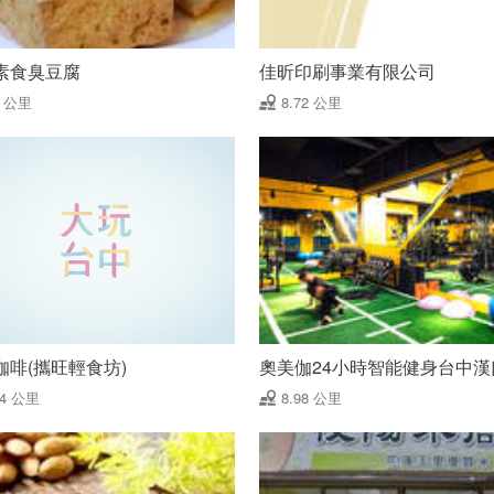
素食臭豆腐
佳昕印刷事業有限公司
7 公里
8.72 公里
咖啡(攜旺輕食坊)
奧美伽24小時智能健身台中漢
94 公里
8.98 公里