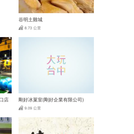
谷明土雞城
8.73 公里
口店
剛好冰菓室(剛好企業有限公司)
9.09 公里