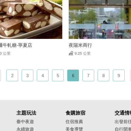
爾牛軋糖-寧夏店
夜陽米商行
13 公里
9.25 公里
2
3
4
5
6
7
8
9
主題玩法
食購旅宿
交通情
臺中夜遊
住宿推薦
出發前
永續旅遊
美食導覽
自行開