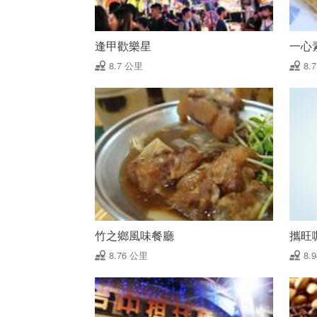
逢甲歡樂星
一心
8.7 公里
8.
竹之鄉風味餐廳
攜旺
8.76 公里
8.