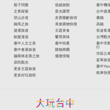
親子同樂
低碳旅館
臺中機
文青探索
星光露營
台中捷
登山步道
友善樂齡旅宿
臺鐵
鐵馬之旅
美食購物快搜
高鐵
捷運旅遊
主題美食
長途客
銀髮漫遊
饗用美味
台灣觀
臺中人文之美
臺中特產
臺中市觀
行
臺中會展旅遊
購物商圈
市區公
穆斯林友善之旅
優惠情報
駕車旅
原民觀光
臺中YouB
更多主題旅遊
租車快
更多好玩遊程