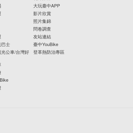
場
大玩臺中APP
運
影片欣賞
照片集錦
問卷調查
運
友站連結
光巴士
臺中YouBike
光公車/台灣好
登革熱防治專區
車
遊
ike
搜