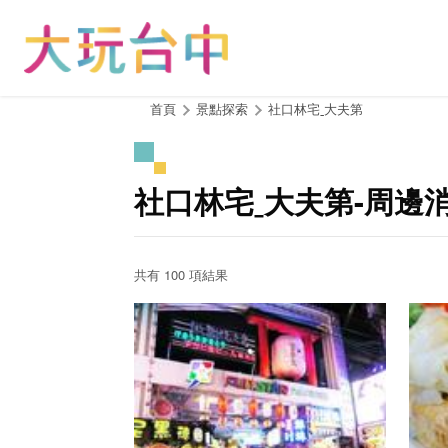
跳
到
主
要
內
:::
首頁
景點探索
社口林宅ˍ大夫第
容
區
塊
社口林宅ˍ大夫第-周邊
共有 100 項結果